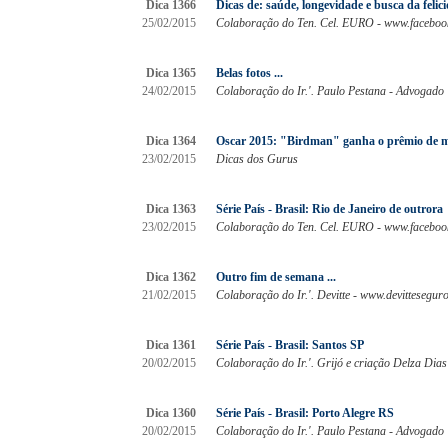
Dica 1366
Dicas de: saúde, longevidade e busca da felici
25/02/2015
Colaboração do Ten. Cel. EURO - www.faceboo
Dica 1365
Belas fotos ...
24/02/2015
Colaboração do Ir.'. Paulo Pestana - Advogado
Dica 1364
Oscar 2015: "Birdman" ganha o prêmio de m
23/02/2015
Dicas dos Gurus
Dica 1363
Série País - Brasil: Rio de Janeiro de outrora
23/02/2015
Colaboração do Ten. Cel. EURO - www.faceboo
Dica 1362
Outro fim de semana ...
21/02/2015
Colaboração do Ir.'. Devitte - www.devittesegur
Dica 1361
Série País - Brasil: Santos SP
20/02/2015
Colaboração do Ir.'. Grijó e criação Delza Dias
Dica 1360
Série País - Brasil: Porto Alegre RS
20/02/2015
Colaboração do Ir.'. Paulo Pestana - Advogado