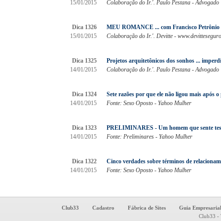
15/01/2015
Colaboração do Ir.'. Paulo Pestana - Advogado
Dica 1326
MEU ROMANCE ... com Francisco Petrônio
15/01/2015
Colaboração do Ir.'. Devitte - www.devittesegur
Dica 1325
Projetos arquitetônicos dos sonhos ... imperdí
14/01/2015
Colaboração do Ir.'. Paulo Pestana - Advogado
Dica 1324
Sete razões por que ele não ligou mais após o 
14/01/2015
Fonte: Sexo Oposto - Yahoo Mulher
Dica 1323
PRELIMINARES - Um homem que sente tesão c
14/01/2015
Fonte: Preliminares - Yahoo Mulher
Dica 1322
Cinco verdades sobre términos de relacioname
14/01/2015
Fonte: Sexo Oposto - Yahoo Mulher
Club33
Cadastro
Fábrica de Sites
Guia Empresaria
Club33 - 