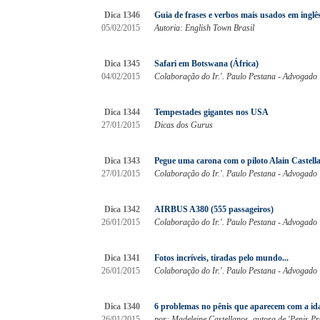
Dica 1346
Guia de frases e verbos mais usados em inglê
05/02/2015
Autoria: English Town Brasil
Dica 1345
Safari em Botswana (África)
04/02/2015
Colaboração do Ir.'. Paulo Pestana - Advogado
Dica 1344
Tempestades gigantes nos USA
27/01/2015
Dicas dos Gurus
Dica 1343
Pegue uma carona com o piloto Alain Castella
27/01/2015
Colaboração do Ir.'. Paulo Pestana - Advogado
Dica 1342
AIRBUS A380 (555 passageiros)
26/01/2015
Colaboração do Ir.'. Paulo Pestana - Advogado
Dica 1341
Fotos incríveis, tiradas pelo mundo...
26/01/2015
Colaboração do Ir.'. Paulo Pestana - Advogado
Dica 1340
6 problemas no pênis que aparecem com a ida
26/01/2015
por: Madeleine Castellanos, autora de 'Penis Pr