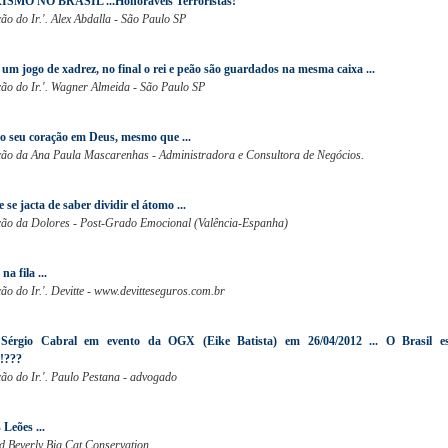
MO NO BRASIL ...Honoraveis Terroristas!
o do Ir.'. Alex Abdalla - São Paulo SP
m jogo de xadrez, no final o rei e peão são guardados na mesma caixa ...
ão do Ir.'. Wagner Almeida - São Paulo SP
o seu coração em Deus, mesmo que ...
ão da Ana Paula Mascarenhas - Administradora e Consultora de Negócios.
se jacta de saber dividir el átomo ...
ão da Dolores - Post-Grado Emocional (Valência-Espanha)
a fila ...
o do Ir.'. Devitte - www.devitteseguros.com.br
Sérgio Cabral em evento da OGX (Eike Batista) em 26/04/2012 ... O Brasil es
!???
ão do Ir.'. Paulo Pestana - advogado
 Leões ...
d Beverly Big Cat Conservation