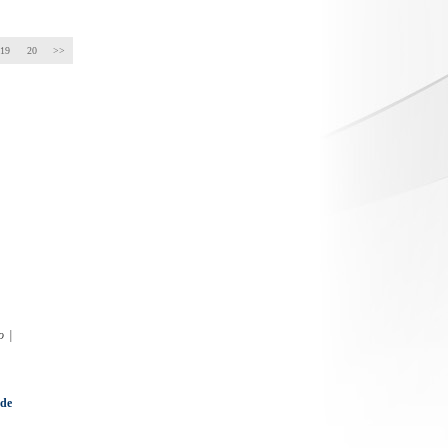
19
20
>>
o |
de