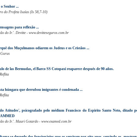
 o Senhor ...
ro do Profeta Isaías (Is 58,7-10)
nsagens para reflexão ...
o do Ir.'. Devitte - www.devitteseguros.com.br
rquê dos Muçulmanos odiarem os Judeus e os Cristãos ...
 Gurus
ulo de las Bermudas, el Barco SS Cotopaxi reaparece después de 90 años.
Reflita
sta húngara que derrubou imigrantes é condenada ...
Reflita
do Atitudes', psicografado pelo médium Francisco do Espirito Santo Neto, ditado p
o HAMMED
ão do Ir.'. Mauri Gotardo - www.examed.com.br
bama se despede dos funcionários que os serviram por oito anos, servindo-os, mostra