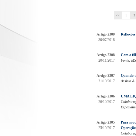
<<
1
2
Artigo 2309
Reflexões
30/07/2018
Artigo 2308
Com o fil
20/11/2017
Fonte: MS
Artigo 2307
Quando t
31/10/2017
Assista & 
Artigo 2306
UMA LIÇ
26/10/2017
Colaboraç
Especiali
Artigo 2305
Para mud
25/10/2017
Operaçõe
Colaboraç