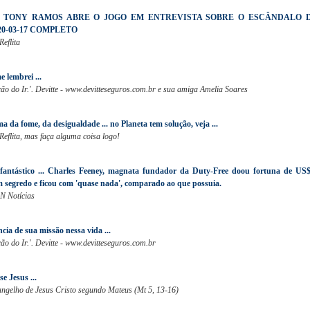
 TONY RAMOS ABRE O JOGO EM ENTREVISTA SOBRE O ESCÂNDALO 
20-03-17 COMPLETO
Reflita
e lembrei ...
o do Ir.'. Devitte - www.devitteseguros.com.br e sua amiga Amelia Soares
a da fome, da desigualdade ... no Planeta tem solução, veja ...
Reflita, mas faça alguma coisa logo!
fantástico ... Charles Feeney, magnata fundador da Duty-Free doou fortuna de US
m segredo e ficou com 'quase nada', comparado ao que possuia.
N Notícias
ncia de sua missão nessa vida ...
o do Ir.'. Devitte - www.devitteseguros.com.br
e Jesus ...
angelho de Jesus Cristo segundo Mateus (Mt 5, 13-16)