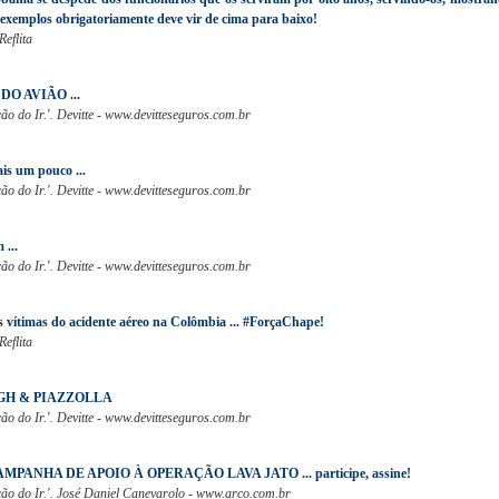
exemplos obrigatoriamente deve vir de cima para baixo!
Reflita
DO AVIÃO ...
o do Ir.'. Devitte - www.devitteseguros.com.br
ais um pouco ...
o do Ir.'. Devitte - www.devitteseguros.com.br
 ...
o do Ir.'. Devitte - www.devitteseguros.com.br
s vítimas do acidente aéreo na Colômbia ... #ForçaChape!
Reflita
GH & PIAZZOLLA
o do Ir.'. Devitte - www.devitteseguros.com.br
MPANHA DE APOIO À OPERAÇÃO LAVA JATO ... participe, assine!
ão do Ir.'. José Daniel Canevarolo - www.arco.com.br