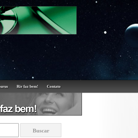
Gurus
Rir faz bem!
Contato