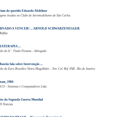
iam do querido Eduardo Abdelnur
agens tiradas no Clube de Aeromodelismo de São Carlos
INADO A VENCER! ... ARNOLD SCHWARZENEGGER
Reflita
ATERAPIA ...
ão do Ir.'. Paulo Pestana - Advogado
ourão fala sobre Intervenção ...
o do Euro Brasílico Vieira Magalhães – Ten. Cel. Ref. FAB - Rio de Janeiro
eam_1984
SCO - Sistemas e Computadores Ltda.
dos da Segunda Guerra Mundial
N Noticias