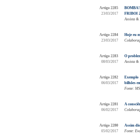
Artigo 2285
BOMBA!
23/03/2017
FRIBOI 
Assista & 
Artigo 2284
Hoje eu m
23/03/2017
Colaboraçã
Artigo 2283
O problem
08/03/2017
Assista & 
Artigo 2282
Exemplo 
06/03/2017
bilhões e
Fonte: MS
Artigo 2281
A consciê
06/02/2017
Colaboraçã
Artigo 2280
Assim diss
05/02/2017
Fonte: Ev