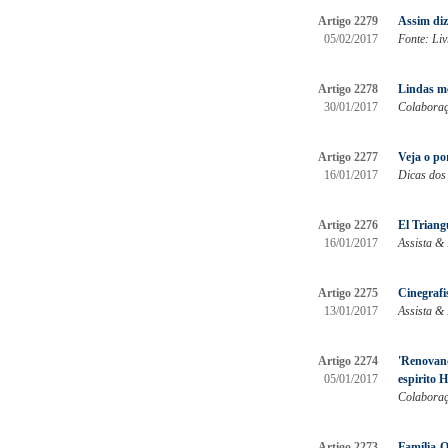
Artigo 2279
Assim diz
05/02/2017
Fonte: Liv
Artigo 2278
Lindas me
30/01/2017
Colaboraçã
Artigo 2277
Veja o po
16/01/2017
Dicas dos
Artigo 2276
El Triang
16/01/2017
Assista & 
Artigo 2275
Cinegrafi
13/01/2017
Assista & 
Artigo 2274
'Renovan
05/01/2017
espirit
Colaboraç
Artigo 2273
Família O