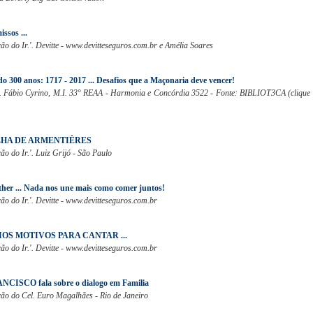
ssos ...
o do Ir.'. Devitte - www.devitteseguros.com.br e Amélia Soares
o 300 anos: 1717 - 2017 ... Desafios que a Maçonaria deve vencer!
.'. Fábio Cyrino, M.I. 33° REAA - Harmonia e Concórdia 3522 - Fonte: BIBLIOT3CA (clique
LHA DE ARMENTIÈRES
o do Ir.'. Luiz Grijó - São Paulo
her ... Nada nos une mais como comer juntos!
o do Ir.'. Devitte - www.devitteseguros.com.br
OS MOTIVOS PARA CANTAR ...
o do Ir.'. Devitte - www.devitteseguros.com.br
NCISCO fala sobre o dialogo em Familia
ão do Cel. Euro Magalhães - Rio de Janeiro