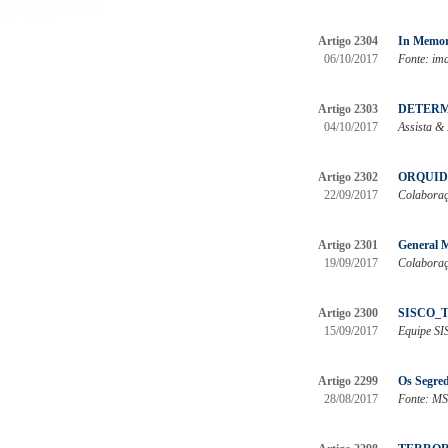
Artigo 2304
In Memor
06/10/2017
Fonte: im
Artigo 2303
DETERM
04/10/2017
Assista & 
Artigo 2302
ORQUIDI
22/09/2017
Colaboraç
Artigo 2301
General M
19/09/2017
Colaboraçã
Artigo 2300
SISCO_T
15/09/2017
Equipe SI
Artigo 2299
Os Segre
28/08/2017
Fonte: MS