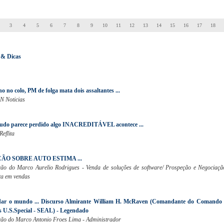
3
4
5
6
7
8
9
10
11
12
13
14
15
16
17
18
 & Dicas
ho no colo, PM de folga mata dois assaltantes ...
N Noticias
udo parece perdido algo INACREDITÁVEL acontece ...
Reflita
ÃO SOBRE AUTO ESTIMA ...
ão do Marco Aurelio Rodrigues - Venda de soluções de software/ Prospeção e Negociaçã
sta em vendas
ar o mundo ... Discurso Almirante William H. McRaven (Comandante do Comando 
s U.S.Special - SEAL) - Legendado
ão do Marco Antonio Froes Lima - Administrador