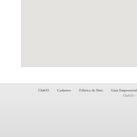
Club33
Cadastro
Fábrica de Sites
Guia Empresaria
Club33 - 