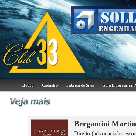
Club33
Cadastro
Fábrica de Sites
Guia Empresarial 
Bergamini Martin
Direito (advocacia/assesso