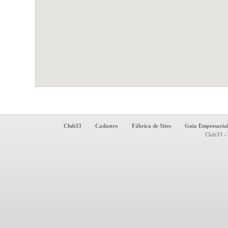
Club33
Cadastro
Fábrica de Sites
Guia Empresaria
Club33 - 