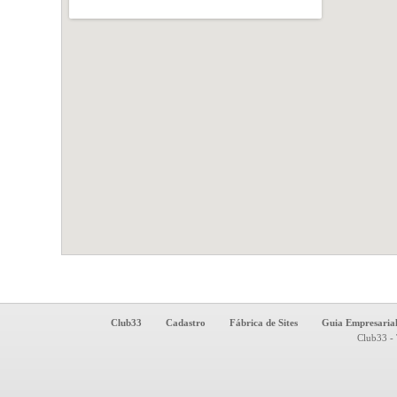
Club33
Cadastro
Fábrica de Sites
Guia Empresaria
Club33 - 