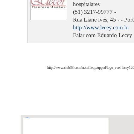
hospitalares
(51) 3217-99777 -
Rua Liane lves, 45 - - Por
http://www.lecey.com.br
Falar com Eduardo Lecey
http://www.club33.com.br/safileup/upped/logo_evel-lecey120