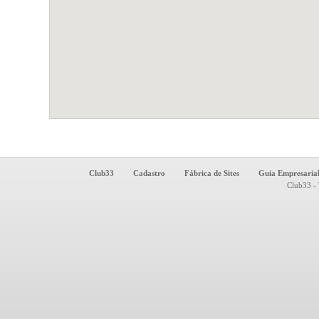
Club33
Cadastro
Fábrica de Sites
Guia Empresaria
Club33 - 