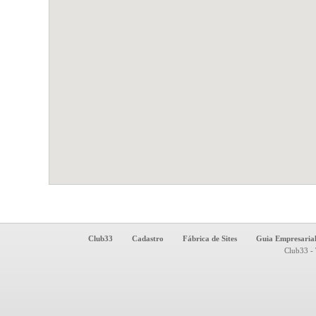
Club33
Cadastro
Fábrica de Sites
Guia Empresaria
Club33 - 