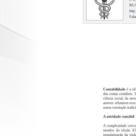
RUA
http
Fal
Contabilidade
é a ciê
das contas contábeis. 
ciência social, da m
autores refutarem essa
numa conotação tradicio
A atividade contábil
A complexidade cresce
meados do século XX
popularização da visã