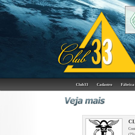
Club33
Cadastro
Fábrica 
CL
Con
(75)