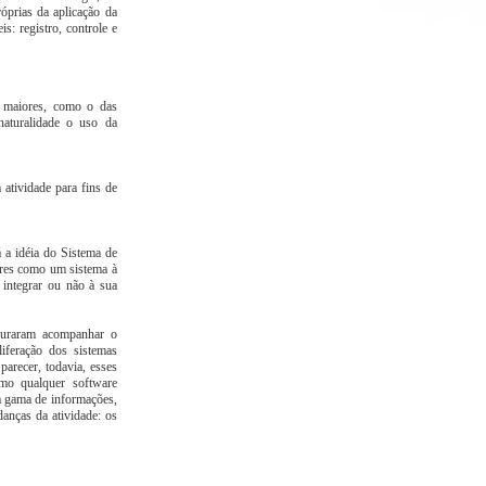
róprias da aplicação da
s: registro, controle e
s maiores, como o das
aturalidade o uso da
atividade para fins de
á a idéia do Sistema de
dores como um sistema à
 integrar ou não à sua
ocuraram acompanhar o
iferação dos sistemas
parecer, todavia, esses
mo qualquer software
ta gama de informações,
anças da atividade: os