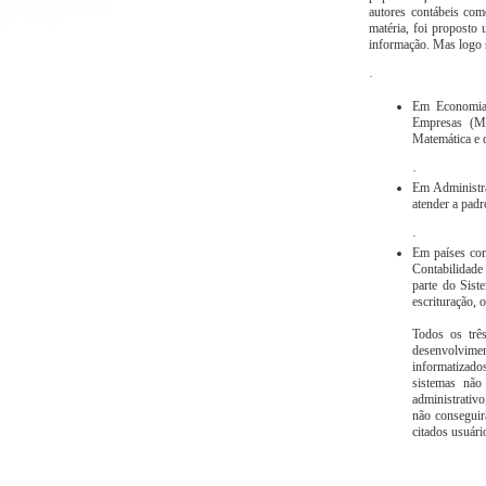
autores contábeis come
matéria, foi proposto 
informação. Mas logo s
·
Em Economia,
Empresas (Mi
Matemática e d
·
Em Administra
atender a padr
·
Em países com
Contabilidade 
parte do Sist
escrituração, 
Todos os trê
desenvolvimen
informatizados
sistemas não
administrativo
não conseguir
citados usuário