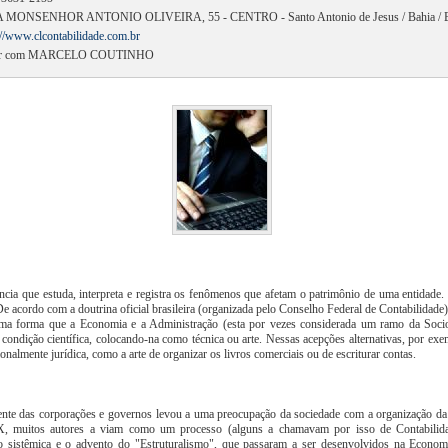
 MONSENHOR ANTONIO OLIVEIRA, 55 - CENTRO - Santo Antonio de Jesus / Bahia / Br
://www.clcontabilidade.com.br
ar com MARCELO COUTINHO
ncia que estuda, interpreta e registra os fenômenos que afetam o patrimônio de uma entidade
De acordo com a doutrina oficial brasileira (organizada pelo Conselho Federal de Contabilidade)
esma forma que a Economia e a Administração (esta por vezes considerada um ramo da Soc
 condição científica, colocando-na como técnica ou arte. Nessas acepções alternativas, por ex
nalmente jurídica, como a arte de organizar os livros comerciais ou de escriturar contas.
nte das corporações e governos levou a uma preocupação da sociedade com a organização da a
, muitos autores a viam como um processo (alguns a chamavam por isso de Contabilida
o sistêmica e o advento do "Estruturalismo", que passaram a ser desenvolvidos na Econom