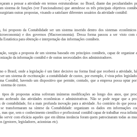
çaram a pensar a atividade em termos estruturalistas: no Brasil, diante das peculiaridades p
um sistema de funções (ver Funcionalismo) que atendesse os três principais objetivos contábei
urgiriam outras propostas, visando a satisfazer diferentes usuários da atividade contábil:
 foi proposto da Contabilidade ser um sistema inserido dentro dos sistemas econômico
croeconomia) e dos governos (Macroeconomia). Dessa forma passou a ser visto com n
a Estatística para obtenção e interpretação das informações contábeis.
ção, surgiu a proposta de um sistema baseado em princípios contábeis, capaz de organizar a 
onização da informação contábil e de outras necessidades dos administradores.
o o Brasil, onde a legislação é um fator decisivo na forma final que receberá a atividade, h
ser um sistema de escrituração: a contabilidade de custos, por exemplo, é vista pelos legisla
ema Contábil, havendo um dispositivo que permite, contudo, que a empresa possa optar por
o sistema de custos.
s tipos de propostas acima sofreram inúmeras modificações ao longo dos anos, que pr
to acelerado das atividades econômicas e administrativas. Não se pode negar que a prol
 de contabilidade, foi a mais profunda inovação para a atividade. Ao contrário do que possa 
 se transformaram na síntese da Contabilidade: organizam os dados em informações co
, mas que, sem o conhecimento científico e profissional contábil capaz de trabalhar essa infini
ão servir com eficácia aqueles que em última instância foram quem patrocinaram todas as mud
s (gestores, legisladores, acionistas etc).