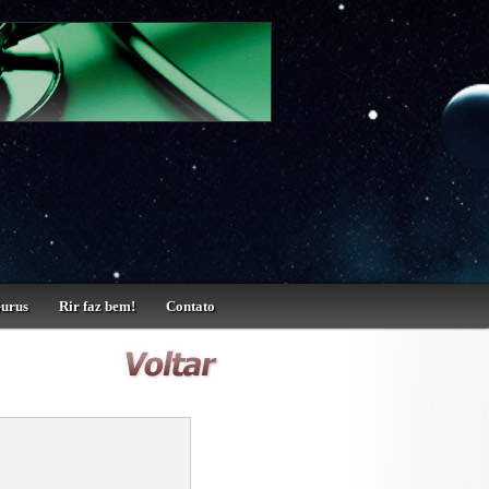
Gurus
Rir faz bem!
Contato