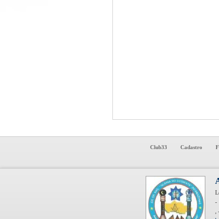
Club33
Cadastro
F
L
-
,