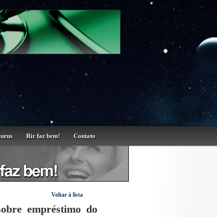
Gurus
Rir faz bem!
Contato
Voltar à lista
 sobre empréstimo do