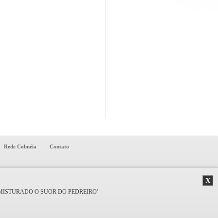
Rede Colméia
Contato
X
A MISTURADO O SUOR DO PEDREIRO'