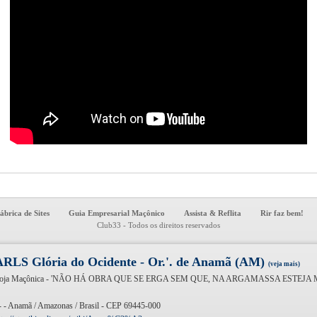
ábrica de Sites
Guia Empresarial Maçônico
Assista & Reflita
Rir faz bem!
Club33 - Todos os direitos reservados
ARLS Glória do Ocidente - Or.'. de Anamã (AM)
(veja mais)
oja Maçônica - 'NÃO HÁ OBRA QUE SE ERGA SEM QUE, NA ARGAMASSA ESTEJ
 - - Anamã / Amazonas / Brasil - CEP 69445-000