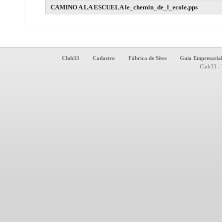
CAMINO A LA ESCUELA le_chemin_de_l_ecole.pps
Club33
Cadastro
Fábrica de Sites
Guia Empresaria
Club33 - 