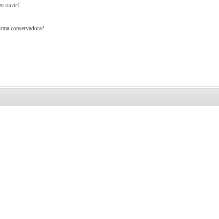
em ouvir!
orma conservadora?