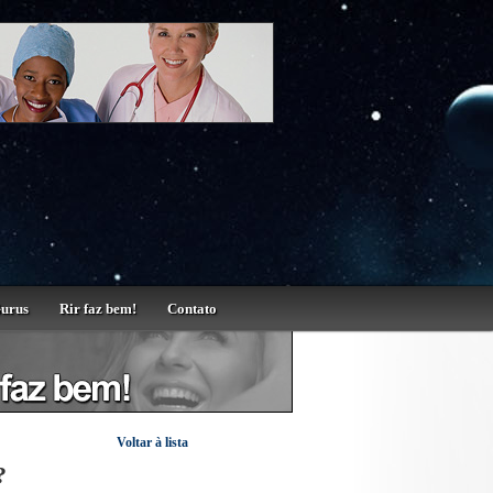
Gurus
Rir faz bem!
Contato
Voltar à lista
?