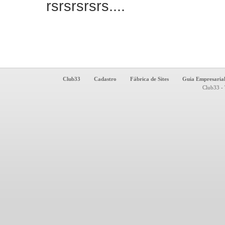
rsrsrsrsrs....
Club33
Cadastro
Fábrica de Sites
Guia Empresaria
Club33 - 