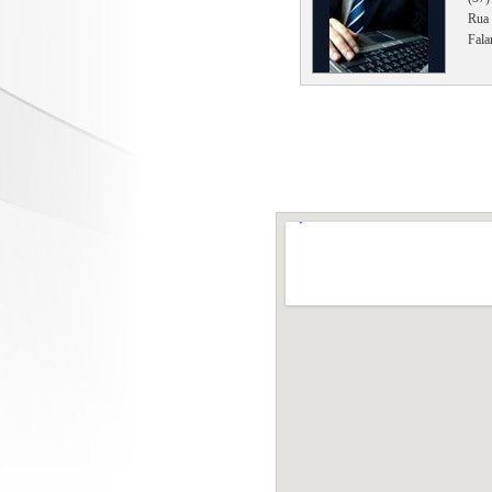
Rua 
Fala