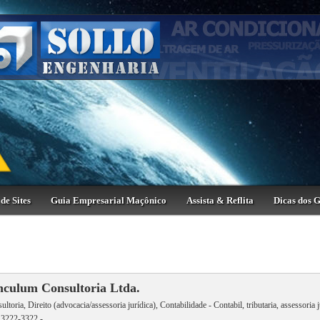
de Sites
Guia Empresarial Maçônico
Assista & Reflita
Dicas dos 
nculum Consultoria Ltda.
ultoria, Direito (advocacia/assessoria jurídica), Contabilidade - Contabil, tributaria, assessoria j
 3222-3322 -