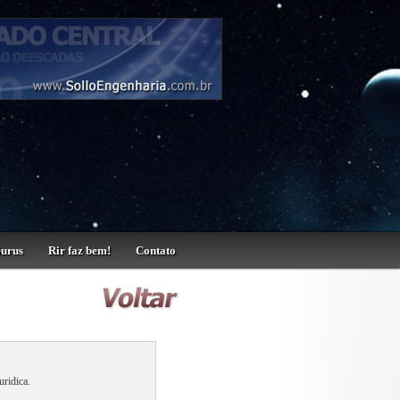
Gurus
Rir faz bem!
Contato
uridica.