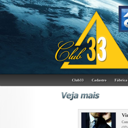
Club33
Cadastro
Fábrica 
Vi
Cons
(37)