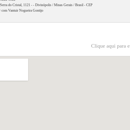
Serra do Cristal, 1121 - - Divinópolis / Minas Gerais / Brasil - CEP
r com Vantuir Nogueira Gontijo
Clique aqui para e