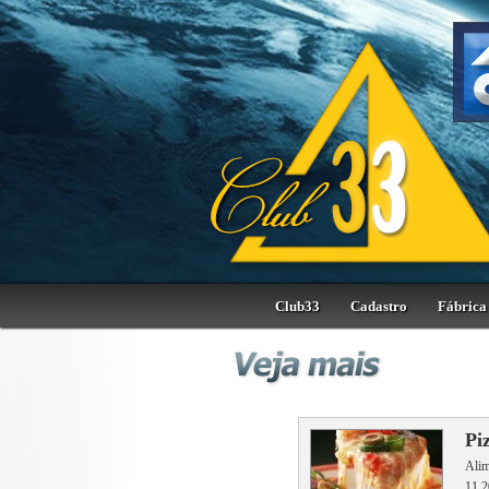
Club33
Cadastro
Fábrica 
Pi
Alim
11 2