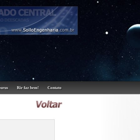
Gurus
Rir faz bem!
Contato