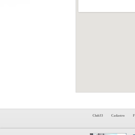
Club33
Cadastro
F