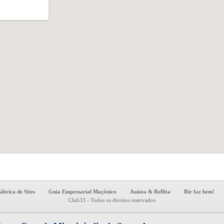
ábrica de Sites
Guia Empresarial Maçônico
Assista & Reflita
Rir faz bem!
Club33 - Todos os direitos reservados