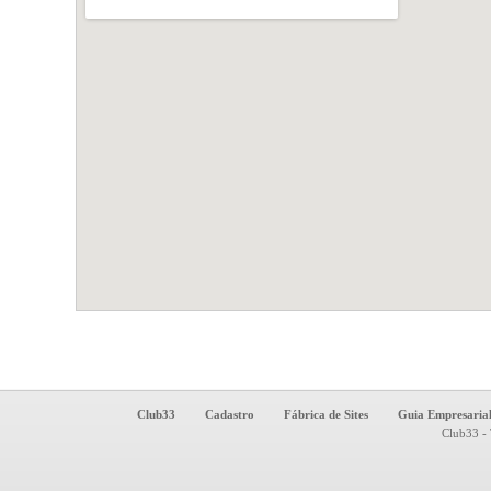
Club33
Cadastro
Fábrica de Sites
Guia Empresaria
Club33 - 