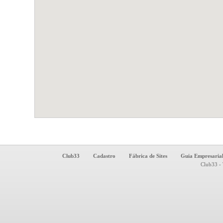
Club33
Cadastro
Fábrica de Sites
Guia Empresaria
Club33 - 