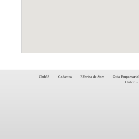
Club33
Cadastro
Fábrica de Sites
Guia Empresaria
Club33 - 