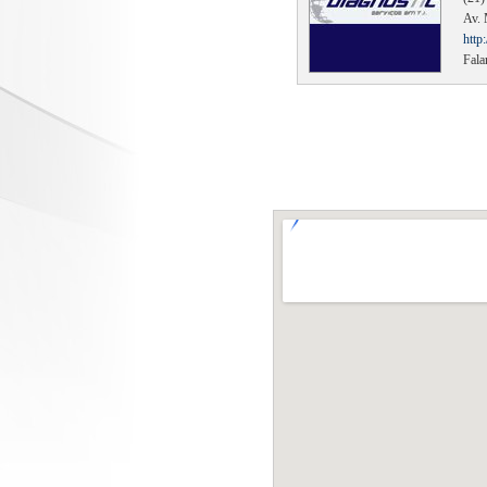
Av. 
http
Fala