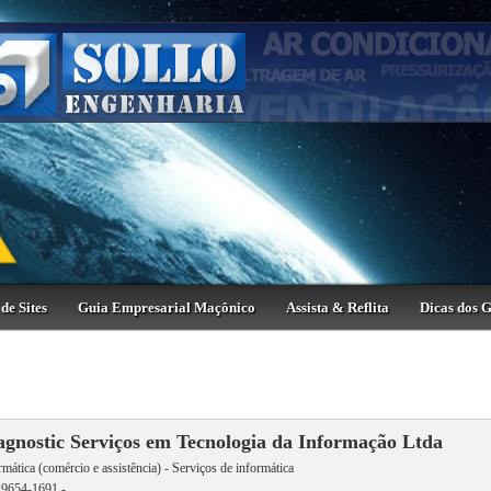
de Sites
Guia Empresarial Maçônico
Assista & Reflita
Dicas dos 
agnostic Serviços em Tecnologia da Informação Ltda
rmática (comércio e assistência) - Serviços de informática
 9654-1691 -