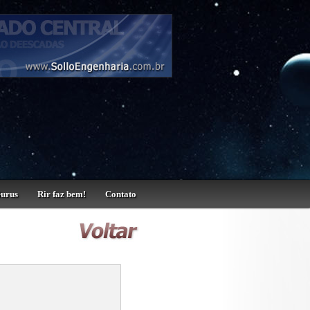
Gurus
Rir faz bem!
Contato