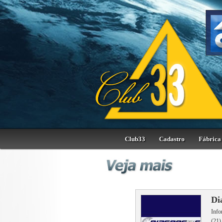
Club33
Cadastro
Fábrica 
Di
Info
(21)