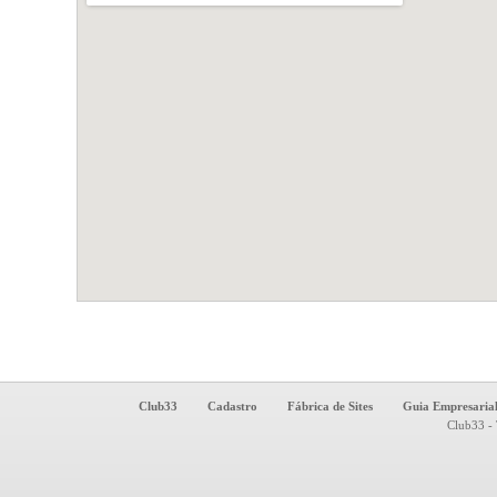
Club33
Cadastro
Fábrica de Sites
Guia Empresaria
Club33 - 