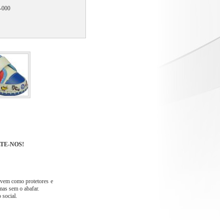
0-000
SULTE-NOS!
ervem como protetores e
mas sem o abafar.
 social.