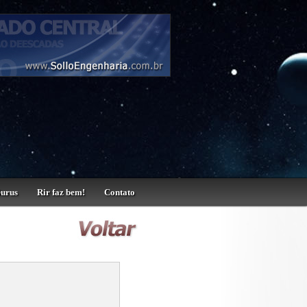
Gurus
Rir faz bem!
Contato