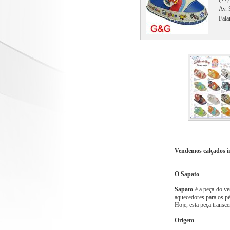
Av. 
Fala
Vendemos calçados i
O Sapato
Sapato
é a peça do ve
aquecedores para os pé
Hoje, esta peça transc
Origem