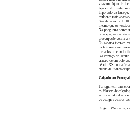
viravam objeto de dec
Apesar de existerem v
importado da Europa. 
mulheres mais abastada
Nas décadas de 1910 e
mesmo que os vestidos
No pósguerra houve uma
do corpo, sendo o têni
preocupação com a esté
Os sapatos ficaram mai
parte traseira ou presa
o charleston com facili
No começo do século X
criação de um pólo co
século XX com a decadê
cidade de Franca despo
Calçado em Portugal
Portugal tem uma enorm
as fábricas de calçado
se um acentuado cresci
de design e centros te
Origem: Wikipédia, a e