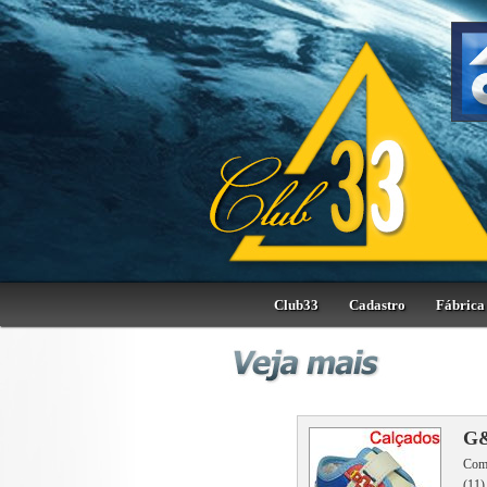
Club33
Cadastro
Fábrica 
G&
Comé
(11)