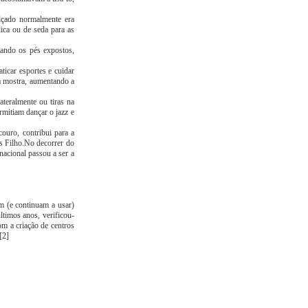
alçado normalmente era
ica ou de seda para as
tando os pés expostos,
ticar esportes e cuidar
 à mostra, aumentando a
ateralmente ou tiras na
ermitiam dançar o jazz e
ouro, contribui para a
s Filho.No decorrer do
nacional passou a ser a
am (e continuam a usar)
ltimos anos, verificou-
om a criação de centros
[2]