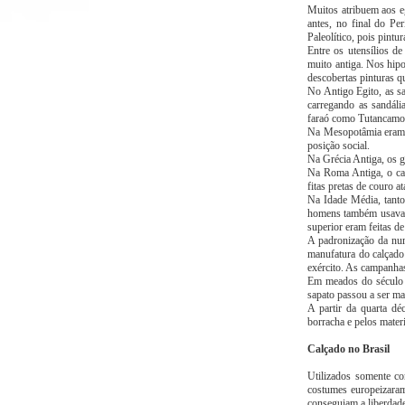
Muitos atribuem aos eg
antes, no final do Per
Paleolítico, pois pint
Entre os utensílios de
muito antiga. Nos hipo
descobertas pinturas q
No Antigo Egito, as sa
carregando as sandál
faraó como Tutancamon 
Na Mesopotâmia eram c
posição social.
Na Grécia Antiga, os g
Na Roma Antiga, o cal
fitas pretas de couro a
Na Idade Média, tant
homens também usavam b
superior eram feitas de
A padronização da num
manufatura do calçado
exército. As campanhas
Em meados do século 
sapato passou a ser ma
A partir da quarta d
borracha e pelos materi
Calçado no Brasil
Utilizados somente co
costumes europeizaram
conseguiam a liberdad