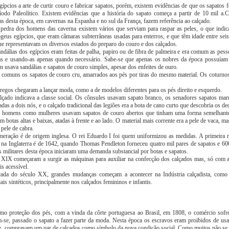
ípcios a arte de curtir couro e fabricar sapatos, porém, existem evidências de que os sapatos
íodo Paleolítico. Existem evidências que a história do sapato começa a partir de 10 mil a.C
uras desta época, em cavernas na Espanha e no sul da França, fazem referência ao calçado.
 pedra dos homens das caverna existem vários que serviam para raspar as peles, o que indica
geus egípcios, que eram câmaras subterrâneas usadas para enterros, e que têm idade entre seis
ue representavam os diversos estados do preparo do couro e dos calçados.
ndálias dos egípcios eram feitas de palha, papiro ou de fibra de palmeira e era comum as pes
ias e usando-as apenas quando necessário. Sabe-se que apenas os nobres da época possuía
usava sandálias e sapatos de couro simples, apesar dos enfeites de ouro.
omuns os sapatos de couro cru, amarrados aos pés por tiras do mesmo material. Os coturnos
regos chegaram a lançar moda, como a de modelos diferentes para os pés direito e esquerdo.
çado indicava a classe social. Os cônsules usavam sapato branco, os senadores sapatos mar
tadas a dois nós, e o calçado tradicional das legiões era a bota de cano curto que descobria os de
o homens como mulheres usavam sapatos de couro abertos que tinham uma forma semelhante 
otas altas e baixas, atadas à frente e ao lado. O material mais corrente era a pele de vaca, ma
 pele de cabra.
eração é de origem inglesa. O rei Eduardo I foi quem uniformizou as medidas. A primeira r
 na Inglaterra é de 1642, quando Thomas Pendleton forneceu quatro mil pares de sapatos e 600
 militares desta época iniciaram uma demanda substancial por botas e sapatos.
XIX começaram a surgir as máquinas para auxiliar na confecção dos calçados mas, só com a
is acessível.
écada do século XX, grandes mudanças começam a acontecer na Indústria calçadista, como 
ais sintéticos, principalmente nos calçados femininos e infantis.
mo proteção dos pés, com a vinda da côrte portuguesa ao Brasil, em 1808, o comércio sof
-se, passado o sapato a fazer parte da moda. Nesta época os escravos eram proibidos de us
e, compravam um par de calçados como símbolo da nova condição social. Como muitos não se