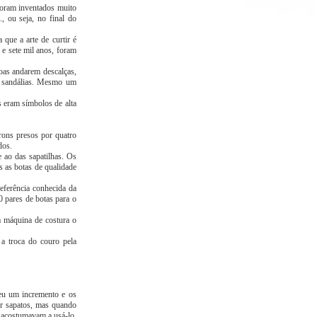
 foram inventados muito
., ou seja, no final do
 que a arte de curtir é
 e sete mil anos, foram
soas andarem descalças,
m sandálias. Mesmo um
 eram símbolos de alta
rons presos por quatro
dos.
ao das sapatilhas. Os
s as botas de qualidade
eferência conhecida da
 pares de botas para o
 máquina de costura o
a troca do couro pela
reu um incremento e os
ar sapatos, mas quando
 acostumavam a usá-lo,