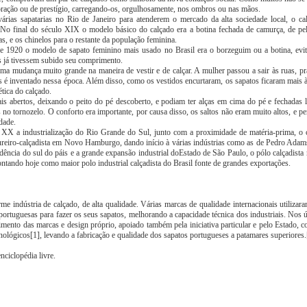
oração ou de prestígio, carregando-os, orgulhosamente, nos ombros ou nas mãos.
árias sapatarias no Rio de Janeiro para atenderem o mercado da alta sociedade local, o c
No final do século XIX o modelo básico do calçado era a botina fechada de camurça, de pel
s, e os chinelos para o restante da população feminina.
 1920 o modelo de sapato feminino mais usado no Brasil era o borzeguim ou a botina, evi
 já tivessem subido seu comprimento.
 mudança muito grande na maneira de vestir e de calçar. A mulher passou a sair às ruas, pra
s é inventado nessa época. Além disso, como os vestidos encurtaram, os sapatos ficaram mais
tica do calçado.
s abertos, deixando o peito do pé descoberto, e podiam ter alças em cima do pé e fechadas l
s no tornozelo. O conforto era importante, por causa disso, os saltos não eram muito altos, e p
dade.
X a industrialização do Rio Grande do Sul, junto com a proximidade de matéria-prima, o c
ureiro-calçadista em Novo Hamburgo, dando início à várias indústrias como as de Pedro Adam
ncia do sul do páis e a grande expansão industrial doEstado de São Paulo, o pólo calçadista 
ntando hoje como maior polo industrial calçadista do Brasil fonte de grandes exportações.
e indústria de calçado, de alta qualidade. Várias marcas de qualidade internacionais utilizar
 portuguesas para fazer os seus sapatos, melhorando a capacidade técnica dos industriais. Nos ú
mento das marcas e design próprio, apoiado também pela iniciativa particular e pelo Estado, c
cnológicos[1], levando a fabricação e qualidade dos sapatos portugueses a patamares superiores.
nciclopédia livre.