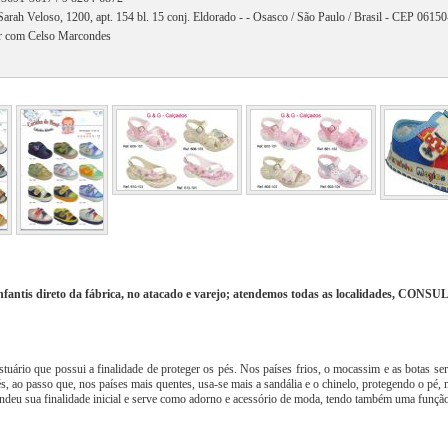
Sarah Veloso, 1200, apt. 154 bl. 15 conj. Eldorado - - Osasco / São Paulo / Brasil - CEP 0615
r com Celso Marcondes
nfantis direto da fábrica, no atacado e varejo; atendemos todas as localidades, CON
stuário que possui a finalidade de proteger os pés. Nos países frios, o mocassim e as botas s
s, ao passo que, nos países mais quentes, usa-se mais a sandália e o chinelo, protegendo o pé, 
endeu sua finalidade inicial e serve como adorno e acessório de moda, tendo também uma função