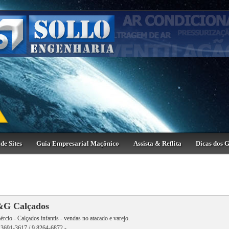
de Sites
Guia Empresarial Maçônico
Assista & Reflita
Dicas dos 
G Calçados
rcio - Calçados infantis - vendas no atacado e varejo.
 3691-3617 / 9 8264-6872 -