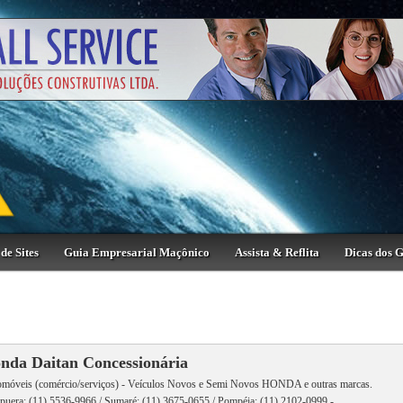
de Sites
Guia Empresarial Maçônico
Assista & Reflita
Dicas dos 
nda Daitan Concessionária
móveis (comércio/serviços) - Veículos Novos e Semi Novos HONDA e outras marcas.
apuera: (11) 5536-9966 / Sumaré: (11) 3675-0655 / Pompéia: (11) 2102-0999 -