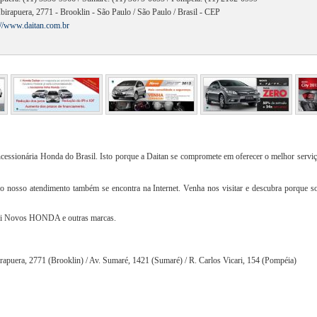
Ibirapuera, 2771 - Brooklin - São Paulo / São Paulo / Brasil - CEP
://www.daitan.com.br
ncessionária Honda do Brasil. Isto porque a Daitan se compromete em oferecer o melhor serviç
do nosso atendimento também se encontra na Internet. Venha nos visitar e descubra porque s
mi Novos HONDA e outras marcas.
irapuera, 2771 (Brooklin) / Av. Sumaré, 1421 (Sumaré) / R. Carlos Vicari, 154 (Pompéia)