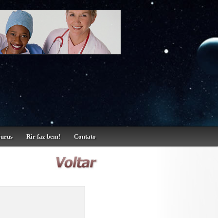
Gurus
Rir faz bem!
Contato