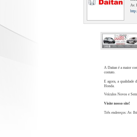
Av. 
http
A Daitan é a maior co
contato.
E agora, a qualidade 
Honda.
Veículos Novos e Se
Visite nosso site!
Três endereços: Av. Ib