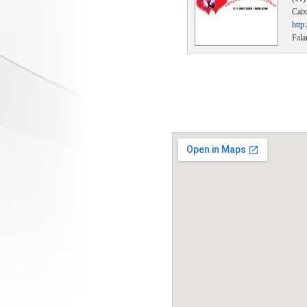
Caix
http
Fala