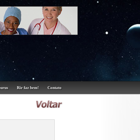
Gurus
Rir faz bem!
Contato