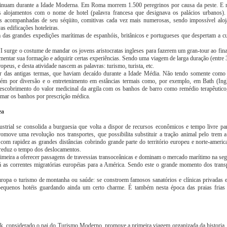
tinuam durante a Idade Moderna. Em Roma morrem 1.500 peregrinos por causa da peste. E
s alojamentos com o nome de hotel (palavra francesa que designava os palácios urbanos)
s acompanhadas de seu séqüito, comitivas cada vez mais numerosas, sendo impossível aloj
as edificações hoteleiras.
 das grandes expedições marítimas de espanhóis, britânicos e portugueses que despertam a cur
 surge o costume de mandar os jovens aristocratas ingleses para fazerem um gran-tour ao fin
mentar sua formação e adquirir certas experiências. Sendo uma viagem de larga duração (entre 3
ropeus, e desta atividade nascem as palavras: turismo, turista, etc.
ir das antigas termas, que haviam decaído durante a Idade Média. Não tendo somente como 
ém por diversão e o entretenimento em estâncias termais como, por exemplo, em Bath (Ing
scobrimento do valor medicinal da argila com os banhos de barro como remédio terapêutico,
omar os banhos por prescrição médica.
ea
trial se consolida a burguesia que volta a dispor de recursos econômicos e tempo livre par
omove uma revolução nos transportes, que possibilita substituir a tração animal pelo trem a
 com rapidez as grandes distâncias cobrindo grande parte do território europeu e norte-amer
reduz o tempo dos deslocamentos.
primeira a oferecer passagens de travessias transoceânicas e dominam o mercado marítimo na s
 as correntes migratórias européias para a América. Sendo este o grande momento dos trans
ropa o turismo de montanha ou saúde: se constroem famosos sanatórios e clínicas privadas e
equenos hotéis guardando ainda um certo charme. É também nesta época das praias frias 
 considerado o pai do Turismo Moderno, promove a primeira viagem organizada da historia