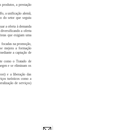
s produtos, a prestação
o, a unificação alemã,
to do setor que seguiu
quar a oferta à demanda
diversificando a oferta
ristas que exigiam uma
s focadas na promoção,
se mejora a formação
mediante a captação de
nte como o Tratado de
hegen e se eliminam os
st) e a liberação das
iços turísticos como a
ralização de serviços)