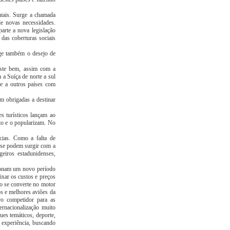
ntais. Surge a chamada
e novas necessidades.
arte a nova legislação
 das coberturas sociais
ge também o desejo de
este bem, assim com a
 a Suíça de norte a sul
se a outros países com
m obrigadas a destinar
s turísticos lançam ao
uto e o popularizam. No
ncias. Como a falta de
 se podem surgir com a
geiros estadunidenses,
sionam um novo período
ixar os custos e preços
mo se converte no motor
s e melhores aviões da
ro competidor para as
ernacionalização muito
ues temáticos, deporte,
r experiência, buscando