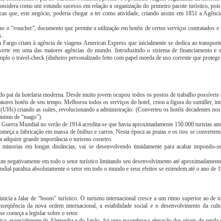
onsidera como um rotundo sucesso em relação a organização do primeiro pacote turístico, poi
cas que, este negócio, poderia chegar a ter como atividade, criando assim em 1851 a Agên
 o “voucher”, documento que permite a utilização em hotéis de certos serviços contratados e
s.
 Fargo criam à agência de viagens American Express que inicialmente se dedica ao transport
nverte em uma das maiores agências do mundo. Introduzindo o sistema de financiamento e 
lo o travel-check (dinheiro personalizado feito com papel moeda de uso corrente que protege 
do pai da hotelaria moderna. Desde muito jovem ocupou todos os postos de trabalho possíveis
iores hotéis de seu tempo. Melhorou todos os serviços do hotel, criou a figura do sumiller, in
 (UHs) criando as suítes, revolucionando a administração. (Converteu os hotéis decadentes no
ônimo de “mago”).
a Guerra Mundial no verão de 1914 acredita-se que havia aproximadamente 150.000 turistas am
começa a fabricação em massa de ônibus e carros. Nesta época as praias e os rios se converte
adquirir grande importância o turismo costeiro.
or minorias em longas distâncias, vai se desenvolvendo timidamente para acabar impondo-s
ute negativamente em todo o setor turístico limitando seu desenvolvimento até aproximadament
ial paralisa absolutamente o setor em todo o mundo e seus efeitos se estendem até o ano de 
nicia a falar de “boom” turístico. O turismo internacional cresce a um ritmo superior ao de to
nseqüência da nova ordem internacional, a estabilidade social e o desenvolvimento da cul
se começa a legislar sobre o setor.
ca, especialmente da Alemanha e do Japão, foi uma assombrosa elevação dos níveis de renda d