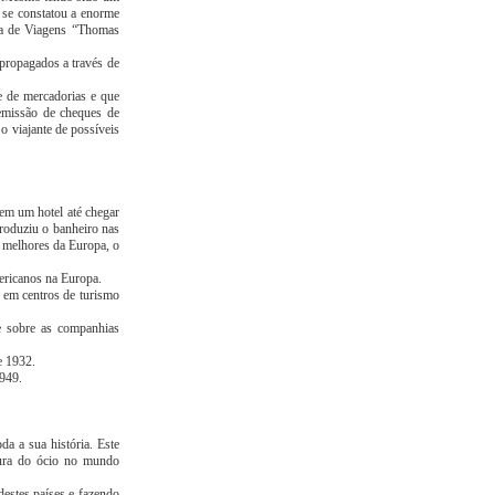
s se constatou a enorme
cia de Viagens “Thomas
 propagados a través de
e de mercadorias e que
emissão de cheques de
o viajante de possíveis
 em um hotel até chegar
troduziu o banheiro nas
s melhores da Europa, o
ericanos na Europa.
m em centros de turismo
e sobre as companhias
e 1932.
1949.
da a sua história. Este
tura do ócio no mundo
estes países e fazendo