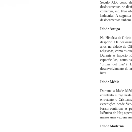
Século XIX como desl
deslocamentos se dist
comércio, etc. Não ob
Industrial. A segunda
deslocamentos tinham c
Idade Antiga
Na História da Grécia 
desporto. Os deslocam
anos na cidade de Olí
religiosas, como as qu
Durante o Império R
espectáculos, como os
"orillas del mar"). 
desenvolvimento de im
livre.
Idade Média
Durante a Idade Médi
entretanto surge nest
entretanto o Cristia
expedições desde Vene
foram contínuas as pe
Islâmico de Hajj a per
menos uma vez em sua
Idade Moderna