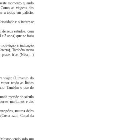
 neste momento quando
. Como as viagens das
ar a todos em palácio,
iosidade e o interesse
al de seus estudos, com
 e 5 anos) que se fazia
motivação a indicação
laterra). Também nesta
 praias frias (Niza,…)
a viajar. O invento do
 vapor tendo as linhas
icano. Também o uso do
egunda metade do século
portes marítimos e das
uropéias, muitos deles
(Costa azul, Canal da
. Mesmo tendo sido um