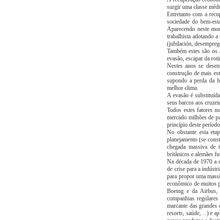
surgir uma classe médi
Entretanto com a recu
sociedade do bem-est
Aparecendo neste mome
trabalhista adotando a
(jubilación, desempre
Também estes são os 
evasão, escapar da rot
Nestes anos se desen
construção de mais est
supondo a perda da he
melhor clima.
A evasão é substituíd
seus barcos aos cruzei
Todos estes fatores n
mercado milhões de pac
princípio deste período
No obstante esta etap
planejamento (se cons
chegada massiva de tu
britânicos e alemães f
Na década de 1970 a c
de crise para a indúst
para propor uma massif
econômico de muitos p
Boeing e da Airbus, 
companhias regulares 
marcante das grandes e
resorts, saúde,…) e ap