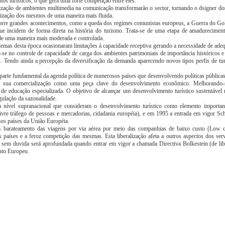
os turísticos, o que gera uma forte competição entre eles.
lização de ambientes multimedia na comunicação transformarão o sector, tornando o dsigner do
alização dos mesmos de uma maneira mais fluida.
rre grandes acontecimentos, como a queda dos regimes comunistas europeus, a Guerra do Golf
ue incidem de forma direta na história do turismo. Trata-se de uma etapa de amadurecimen
de uma maneira mais moderada e controlada.
lemas desta época ocasionaram limitações à capacidade receptiva gerando a necessidade de ade
se no controle de capacidade de carga dos ambientes patrimoniais de importância históricos e 
s. Tendo ainda a percepção da diversificação da demanda aparecendo novos tipos perfis de tu
parte fundamental da agenda política de numerosos países que desenvolvendo políticas pública
a sua comercialização como uma peça clave do desenvolvimento econômico. Melhorando-
de educação especializada. O objetivo de alcançar um desenvolvimento turístico sustentável 
gulação da sazonalidade.
a nível supranacional que consideram o desenvolvimento turístico como elemento importa
ivre tráfego de pessoas e mercadorias, cidadania européia), e em 1995 a entrada em vigor Sc
 nos países da União Européia.
barateamento das viagens por via aérea por meio das companhias de baixo custo (Low co
países e a feroz competição das mesmas. Esta liberalização afeta a outros aspectos dos serv
e sem duvida será aprofundada quando entrar em vigor a chamada Directiva Bolkestein (de libe
nto Europeu.