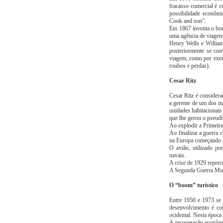
fracasso comercial é c
possibilidade econômi
Cook and son”.
Em 1867 inventa o bono
uma agência de viagen
Henry Wells e William
posteriormente se co
viagem, como por exemp
roubos e perdas).
Cesar Ritz
Cesar Ritz é considera
a gerente de um dos ma
unidades habitacionais
que lhe gerou o pseud
Ao explodir a Primeir
Ao finalizar a guerra 
na Europa começando a 
O avião, utilizado p
navais.
A crise de 1929 reperc
A Segunda Guerra Mund
O “boom” turístico
Entre 1950 e 1973 se i
desenvolvimento é co
ocidental. Nesta época 
A recuperação econômi