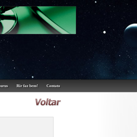
Gurus
Rir faz bem!
Contato