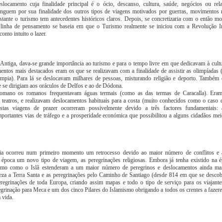
ocamento cuja finalidade principal é o ócio, descanso, cultura, saúde, negócios ou relaç
inguem por sua finalidade dos outros tipos de viagens motivados por guerras, movimentos m
stante o turismo tem antecedentes históricos claros. Depois, se concretizaria com o então 
 linha de pensamento se baseia em que o Turismo realmente se iniciou com a Revolução In
omo intuito o lazer.
Antiga, dava-se grande importância ao turismo e para o tempo livre em que dedicavam à cultur
entos mais destacados eram os que se realizavam com a finalidade de assistir as olimpíadas 
mpia). Para lá se deslocavam milhares de pessoas, misturando religião e deporto. Também 
e se dirigiam aos oráculos de Delfos e ao de Dódona.
omano os romanos frequentavam águas termais (como as das termas de Caracalla). Eram
 teatros, e realizavam deslocamentos habituais para a costa (muito conhecidos como o caso d
Estas viagens de prazer ocorreram possivelmente devido a três factores fundamentais
portantes vias de tráfego e a prosperidade económica que possibilitou a alguns cidadãos mei
a ocorreu num primeiro momento um retrocesso devido ao maior número de conflitos e 
a época um novo tipo de viagem, as peregrinações religiosas. Embora já tenha existido na ép
nismo como o Islã estenderam a um maior número de peregrinos e deslocamentos ainda ma
za a Terra Santa e as peregrinações pelo Caminho de Santiago (desde 814 em que se descob
regrinações de toda Europa, criando assim mapas e todo o tipo de serviço para os viajan
egrinação para Meca e um dos cinco Pilares do Islamismo obrigando a todos os crentes a fazer
 vida.