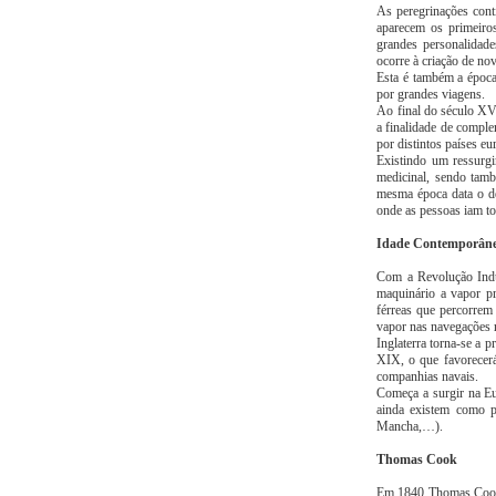
As peregrinações con
aparecem os primeiro
grandes personalidade
ocorre à criação de nov
Esta é também a época
por grandes viagens.
Ao final do século XVI
a finalidade de comple
por distintos países eu
Existindo um ressurg
medicinal, sendo tamb
mesma época data o de
onde as pessoas iam t
Idade Contemporân
Com a Revolução Indus
maquinário a vapor pr
férreas que percorrem
vapor nas navegações 
Inglaterra torna-se a 
XIX, o que favorecerá
companhias navais.
Começa a surgir na Eu
ainda existem como p
Mancha,…).
Thomas Cook
Em 1840 Thomas Cook,