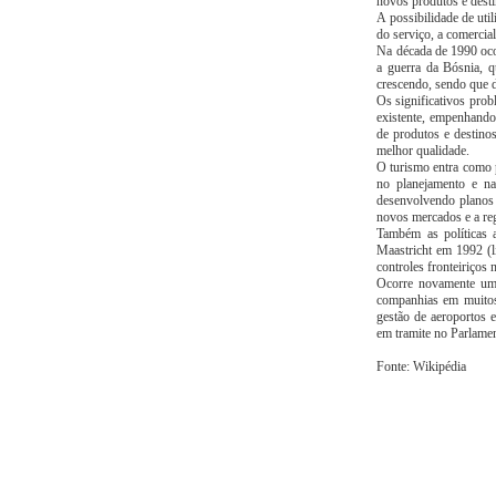
novos produtos e destin
A possibilidade de uti
do serviço, a comerci
Na década de 1990 oco
a guerra da Bósnia, q
crescendo, sendo que 
Os significativos prob
existente, empenhando-
de produtos e destino
melhor qualidade.
O turismo entra como 
no planejamento e n
desenvolvendo planos 
novos mercados e a re
Também as políticas 
Maastricht em 1992 (l
controles fronteiriços
Ocorre novamente um 
companhias em muitos 
gestão de aeroportos 
em tramite no Parlame
Fonte: Wikipédia