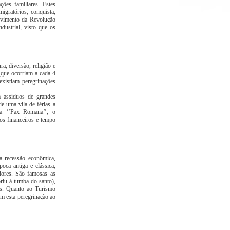
ões familiares. Estes
igratórios, conquista,
movimento da Revolução
dustrial, visto que os
a, diversão, religião e
(que ocorriam a cada 4
existiam peregrinações
 assíduos de grandes
e uma vila de férias a
: a ‘’Pax Romana’’, o
os financeiros e tempo
a recessão econômica,
oca antiga e clássica,
iores. São famosas as
riu à tumba do santo),
tes. Quanto ao Turismo
em esta peregrinação ao