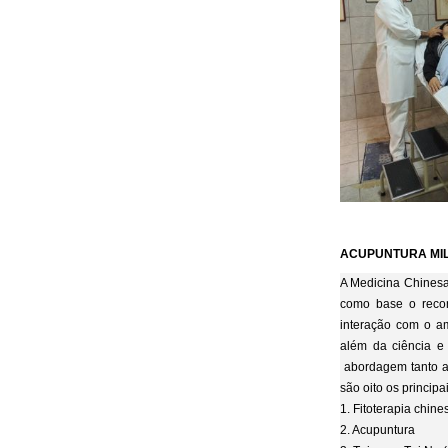
ACUPUNTURA MI
A Medicina Chinesa 
como base o reco
interação com o a
além da ciência e 
abordagem tanto a
são oito os princip
1. Fitoterapia chin
2. Acupuntura