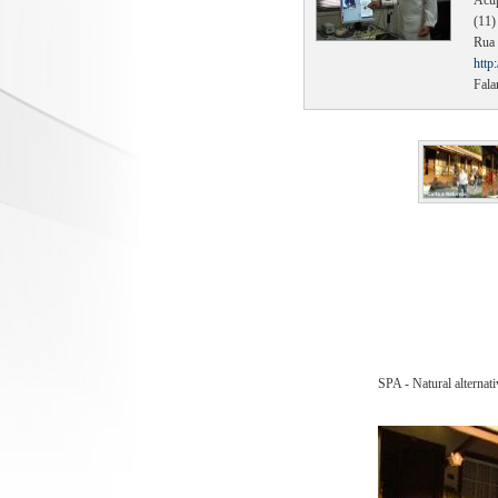
Acup
(11)
Rua 
http
Fala
SPA - Natural alternat