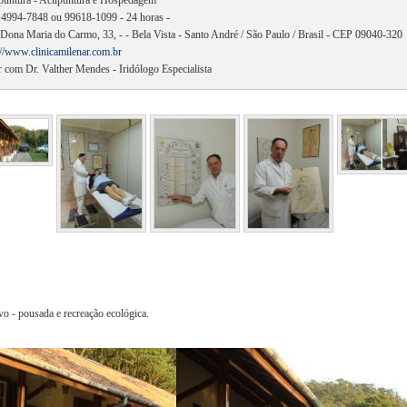
untura - Acupuntura e Hospedagem
 4994-7848 ou 99618-1099 - 24 horas -
Dona Maria do Carmo, 33, - - Bela Vista - Santo André / São Paulo / Brasil - CEP 09040-320
://www.clinicamilenar.com.br
r com Dr. Valther Mendes - Iridólogo Especialista
ivo - pousada e recreação ecológica.