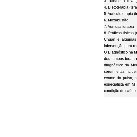
3. Tuina ou Tui Na
4. Dietoterapia (ter
5. Auriculoterapia (
6. Moxabustão
7. Ventosa terapia
8. Práticas físicas
Chuan e algumas a
intervenção para re
O Diagnóstico na M
dos tempos foram 
diagnóstico da Med
serem feitas inclue
exame do pulso, pr
especialista em MT
condição de saúde 