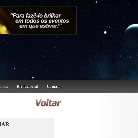
Gurus
Rir faz bem!
Contato
NAR