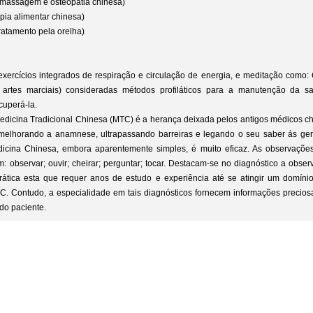
 (massagem e osteopatia chinesa)
apia alimentar chinesa)
tratamento pela orelha)
 (exercícios integrados de respiração e circulação de energia, e meditação como:
rtes marciais) consideradas métodos profiláticos para a manutenção da 
cuperá-la.
edicina Tradicional Chinesa (MTC) é a herança deixada pelos antigos médicos ch
melhorando a anamnese, ultrapassando barreiras e legando o seu saber ás ger
icina Chinesa, embora aparentemente simples, é muito eficaz. As observaçõe
m: observar; ouvir; cheirar; perguntar; tocar. Destacam-se no diagnóstico a obse
ática esta que requer anos de estudo e experiência até se atingir um domínio 
C. Contudo, a especialidade em tais diagnósticos fornecem informações precios
do paciente.