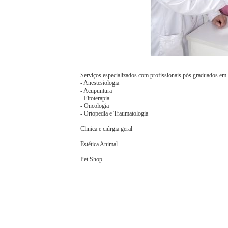
Serviços especializados com profissionais pós graduados em 
- Anestesiologia
- Acupuntura
- Fitoterapia
- Oncologia
- Ortopedia e Traumatologia
Clinica e ciúrgia geral
Estética Animal
Pet Shop