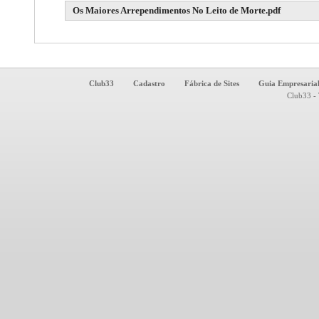
Os Maiores Arrependimentos No Leito de Morte.pdf
Club33
Cadastro
Fábrica de Sites
Guia Empresaria
Club33 - 