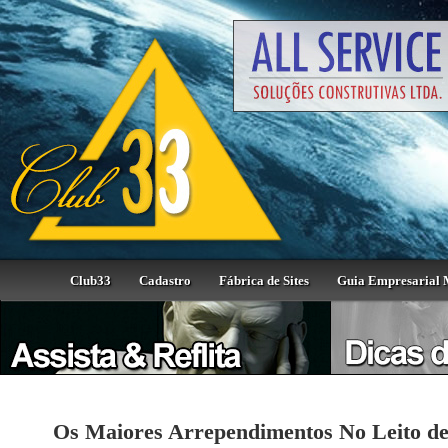
Club33
Cadastro
Fábrica de Sites
Guia Empresarial 
Os Maiores Arrependimentos No Leito d