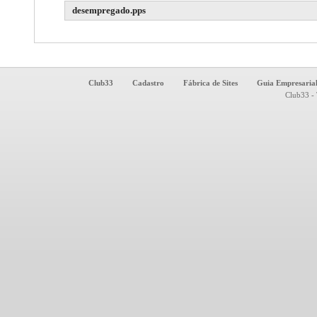
desempregado.pps
Club33
Cadastro
Fábrica de Sites
Guia Empresaria
Club33 - 