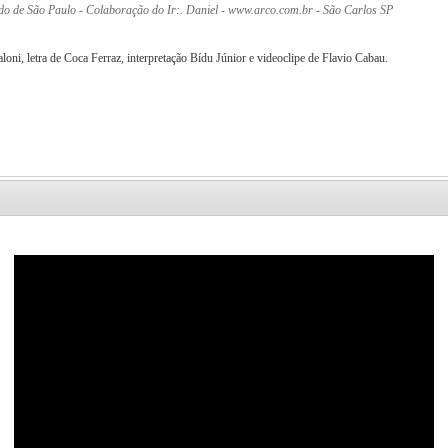
tado de São Paulo - Colaboração do Ir:. Daniel - www.arco.com.br - São Carlos SP
loni, letra de Coca Ferraz, interpretação Bídu Júnior e videoclipe de Flavio Cabau.